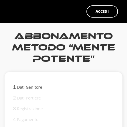
ACCEDI
Abbonamento
METODO “MENTE
POTENTE”
1
Dati Genitore
2
Dati Portiere
3
Registrazione
4
Pagamento