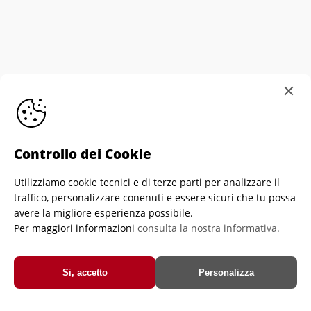
Controllo dei Cookie
Utilizziamo cookie tecnici e di terze parti per analizzare il
Informativa sull'utilizzo dei cookie
Personalizza
traffico, personalizzare conenuti e essere sicuri che tu possa
Cookies
Privacy Policy di Crescere Portiere
avere la migliore esperienza possibile.
Per maggiori informazioni
consulta la nostra informativa.
Crescere Portiere Asd-Ets - Via Brozzoni, 9 - 25125 Brescia - Italia -
C.f. e P.iva 03933350989
© Crescere Portiere Asd-Ets
Si, accetto
Personalizza