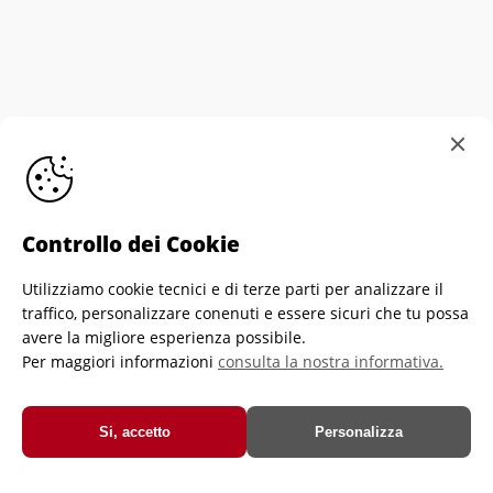
Controllo dei Cookie
Utilizziamo cookie tecnici e di terze parti per analizzare il
Informativa sull'utilizzo dei cookie
Personalizza
traffico, personalizzare conenuti e essere sicuri che tu possa
Cookies
Privacy Policy di Crescere Portiere
avere la migliore esperienza possibile.
Per maggiori informazioni
consulta la nostra informativa.
Crescere Portiere Asd-Ets - Via Brozzoni, 9 - 25125 Brescia - Italia -
C.f. e P.iva 03933350989
© Crescere Portiere Asd-Ets
Si, accetto
Personalizza