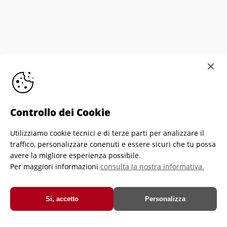
Controllo dei Cookie
Utilizziamo cookie tecnici e di terze parti per analizzare il
Informativa sull'utilizzo dei cookie
Personalizza
traffico, personalizzare conenuti e essere sicuri che tu possa
Cookies
Privacy Policy di Crescere Portiere
avere la migliore esperienza possibile.
Per maggiori informazioni
consulta la nostra informativa.
Crescere Portiere Asd-Ets - Via Brozzoni, 9 - 25125 Brescia - Italia -
C.f. e P.iva 03933350989
© Crescere Portiere Asd-Ets
Si, accetto
Personalizza