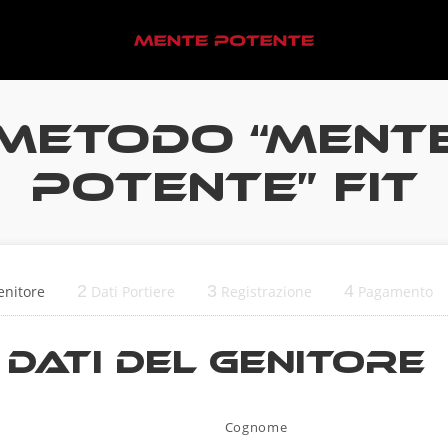
METODO “MENT
POTENTE” FIT
2
3
4
enitore
Dati Portiere
Registrazione
Pagamento
Dati del Genitore
*
Cognome