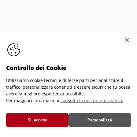
Controllo dei Cookie
Utilizziamo cookie tecnici e di terze parti per analizzare il
Informativa sull'utilizzo dei cookie
Personalizza
traffico, personalizzare conenuti e essere sicuri che tu possa
Cookies
Privacy Policy di Crescere Portiere
avere la migliore esperienza possibile.
Per maggiori informazioni
consulta la nostra informativa.
Crescere Portiere Asd-Ets - Via Brozzoni, 9 - 25125 Brescia - Italia -
C.f. e P.iva 03933350989
© Crescere Portiere Asd-Ets
Si, accetto
Personalizza