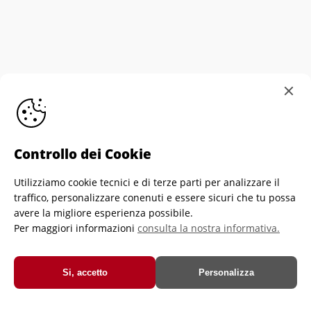
Controllo dei Cookie
Utilizziamo cookie tecnici e di terze parti per analizzare il
Informativa sull'utilizzo dei cookie
Personalizza
traffico, personalizzare conenuti e essere sicuri che tu possa
Cookies
Privacy Policy di Crescere Portiere
avere la migliore esperienza possibile.
Per maggiori informazioni
consulta la nostra informativa.
Crescere Portiere Asd-Ets - Via Brozzoni, 9 - 25125 Brescia - Italia -
C.f. e P.iva 03933350989
© Crescere Portiere Asd-Ets
Si, accetto
Personalizza